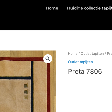
Home
Huidige collectie tapi
Home
/
Outlet tapijten
/ Pr
Outlet tapijten
Preta 7806