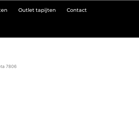
jten
Outlet tapijten
Contact
eta 7806