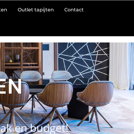
jten
Outlet tapijten
Contact
EN
maak en budget!