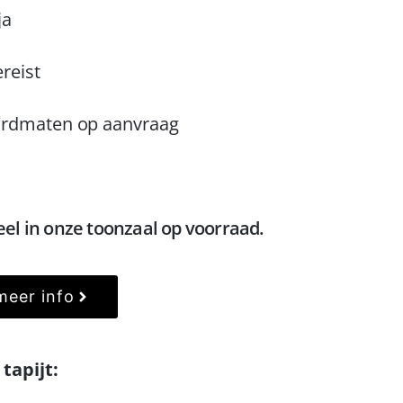
ja
ereist
rdmaten op aanvraag
eel in onze toonzaal op voorraad.
meer info
tapijt: