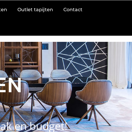
jten
Outlet tapijten
Contact
EN
maak en budget!