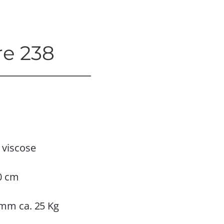
re 238
 viscose
0 cm
mm ca. 25 Kg